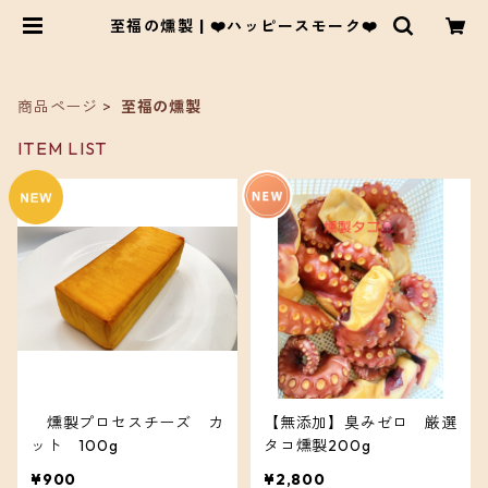
至福の燻製 | ❤️ハッピースモーク❤️
商品ページ
至福の燻製
ITEM LIST
燻製プロセスチーズ カ
【無添加】臭みゼロ 厳選
ット 100g
タコ燻製200g
¥900
¥2,800