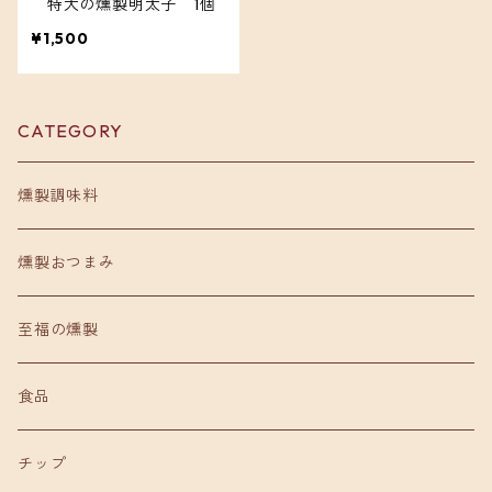
特大の燻製明太子 1個
¥1,500
CATEGORY
燻製調味料
燻製おつまみ
至福の燻製
食品
チップ