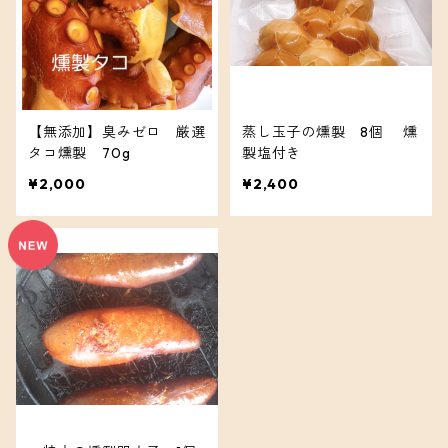
【無添加】臭みゼロ 厳選
蒸し玉子の燻製 8個 燻
タコ燻製 70g
製塩付き
¥2,000
¥2,400