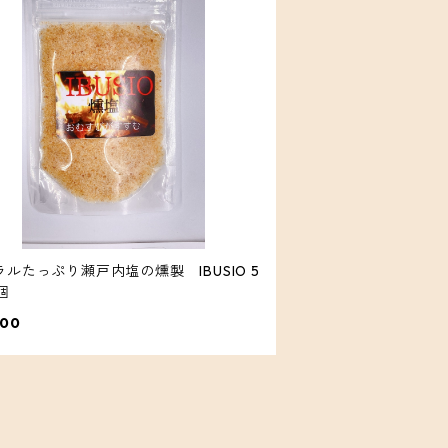
ルたっぷり瀬戸内塩の燻製 IBUSIO 5
 4個
000