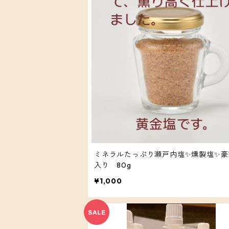
ミネラルたっぷり瀬戸内塩✨燻製塩✨豪
入り 80g
¥1,000