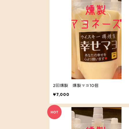
2回燻製 燻製マヨ10個
¥7,000