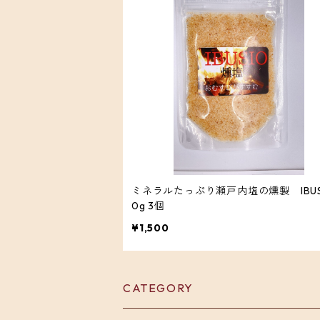
ミネラルたっぷり瀬戸内塩の燻製 IBUSI
0g 3個
¥1,500
CATEGORY