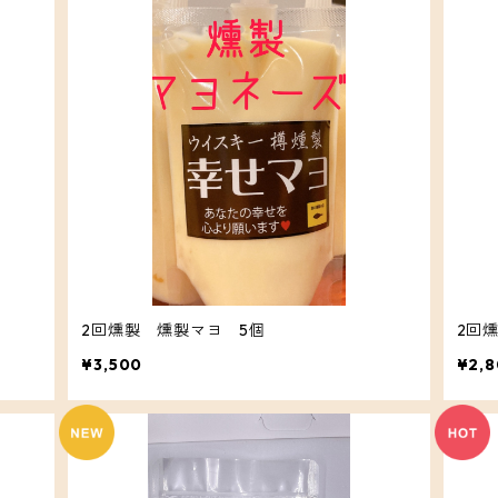
2回燻製 燻製マヨ 5個
2回
¥3,500
¥2,