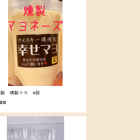
燻製 燻製マヨ 4個
800