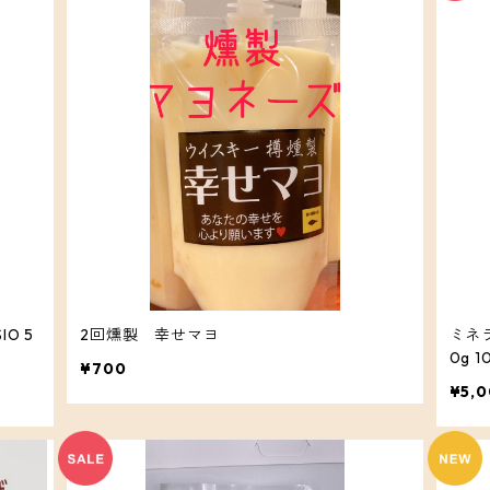
O 5
2回燻製 幸せマヨ
ミネラ
0g
¥700
¥5,