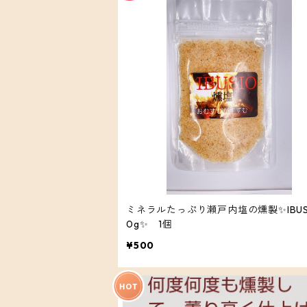
ミネラルたっぷり瀬戸内塩の燻製✨IBUSI
0g✨ 1個
¥500